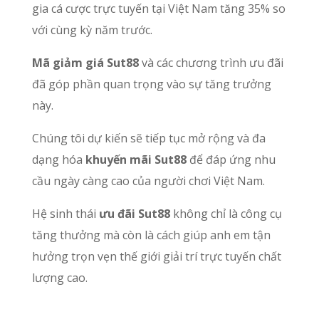
gia cá cược trực tuyến tại Việt Nam tăng 35% so
với cùng kỳ năm trước.
Mã giảm giá Sut88
và các chương trình ưu đãi
đã góp phần quan trọng vào sự tăng trưởng
này.
Chúng tôi dự kiến sẽ tiếp tục mở rộng và đa
dạng hóa
khuyến mãi Sut88
để đáp ứng nhu
cầu ngày càng cao của người chơi Việt Nam.
Hệ sinh thái
ưu đãi Sut88
không chỉ là công cụ
tăng thưởng mà còn là cách giúp anh em tận
hưởng trọn vẹn thế giới giải trí trực tuyến chất
lượng cao.