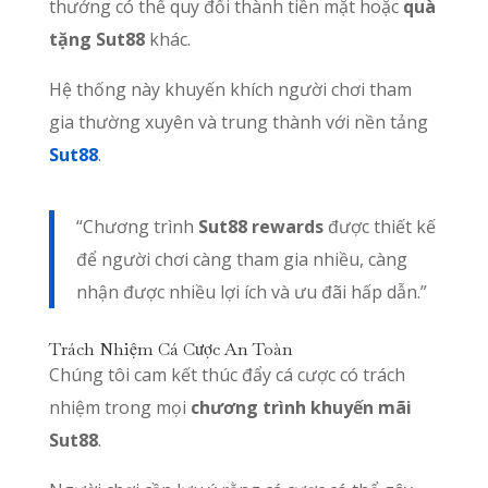
thưởng có thể quy đổi thành tiền mặt hoặc
quà
tặng Sut88
khác.
Hệ thống này khuyến khích người chơi tham
gia thường xuyên và trung thành với nền tảng
Sut88
.
“Chương trình
Sut88 rewards
được thiết kế
để người chơi càng tham gia nhiều, càng
nhận được nhiều lợi ích và ưu đãi hấp dẫn.”
Trách Nhiệm Cá Cược An Toàn
Chúng tôi cam kết thúc đẩy cá cược có trách
nhiệm trong mọi
chương trình khuyến mãi
Sut88
.