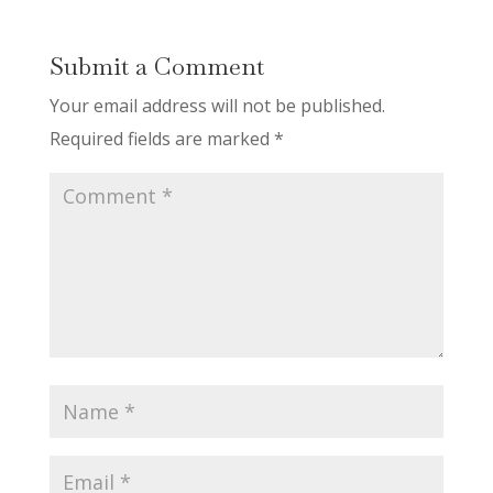
Submit a Comment
Your email address will not be published.
Required fields are marked
*