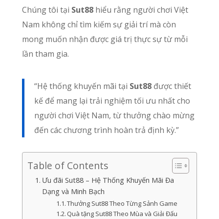
Chúng tôi tại
Sut88
hiểu rằng người chơi Việt
Nam không chỉ tìm kiếm sự giải trí mà còn
mong muốn nhận được giá trị thực sự từ mỗi
lần tham gia.
“Hệ thống khuyến mãi tại
Sut88
được thiết
kế để mang lại trải nghiệm tối ưu nhất cho
người chơi Việt Nam, từ thưởng chào mừng
đến các chương trình hoàn trả định kỳ.”
Table of Contents
Ưu đãi Sut88 – Hệ Thống Khuyến Mãi Đa
Dạng và Minh Bạch
Thưởng Sut88 Theo Từng Sảnh Game
Quà tặng Sut88 Theo Mùa và Giải Đấu