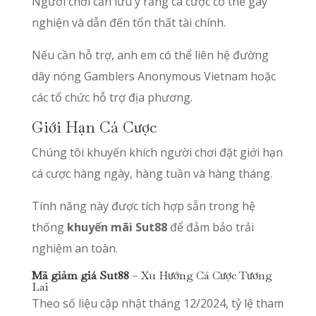
Người chơi cần lưu ý rằng cá cược có thể gây
nghiện và dẫn đến tổn thất tài chính.
Nếu cần hỗ trợ, anh em có thể liên hệ đường
dây nóng Gamblers Anonymous Vietnam hoặc
các tổ chức hỗ trợ địa phương.
Giới Hạn Cá Cược
Chúng tôi khuyến khích người chơi đặt giới hạn
cá cược hàng ngày, hàng tuần và hàng tháng.
Tính năng này được tích hợp sẵn trong hệ
thống
khuyến mãi Sut88
để đảm bảo trải
nghiệm an toàn.
Mã giảm giá Sut88
– Xu Hướng Cá Cược Tương
Lai
Theo số liệu cập nhật tháng 12/2024, tỷ lệ tham