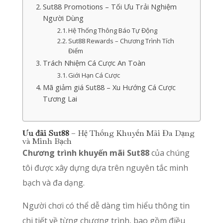
Sut88 Promotions – Tối Ưu Trải Nghiệm
Người Dùng
Hệ Thống Thông Báo Tự Động
Sut88 Rewards – Chương Trình Tích
Điểm
Trách Nhiệm Cá Cược An Toàn
Giới Hạn Cá Cược
Mã giảm giá Sut88 – Xu Hướng Cá Cược
Tương Lai
Ưu đãi Sut88
– Hệ Thống Khuyến Mãi Đa Dạng
và Minh Bạch
Chương trình khuyến mãi Sut88
của chúng
tôi được xây dựng dựa trên nguyên tắc minh
bạch và đa dạng.
Người chơi có thể dễ dàng tìm hiểu thông tin
chi tiết về từng chương trình, bao gồm điều