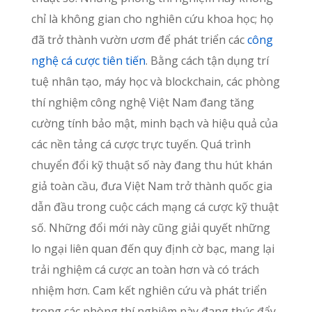
chỉ là không gian cho nghiên cứu khoa học; họ
đã trở thành vườn ươm để phát triển các
công
nghệ cá cược tiên tiến
. Bằng cách tận dụng trí
tuệ nhân tạo, máy học và blockchain, các phòng
thí nghiệm công nghệ Việt Nam đang tăng
cường tính bảo mật, minh bạch và hiệu quả của
các nền tảng cá cược trực tuyến. Quá trình
chuyển đổi kỹ thuật số này đang thu hút khán
giả toàn cầu, đưa Việt Nam trở thành quốc gia
dẫn đầu trong cuộc cách mạng cá cược kỹ thuật
số. Những đổi mới này cũng giải quyết những
lo ngại liên quan đến quy định cờ bạc, mang lại
trải nghiệm cá cược an toàn hơn và có trách
nhiệm hơn. Cam kết nghiên cứu và phát triển
trong các phòng thí nghiệm này đang thúc đẩy