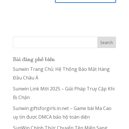
Bài đăng phổ biến
Sunwin Trang Chủ: Hệ Thống Bảo Mật Hàng
Đầu Châu Á
Sunwin Link Mới 2025 – Giải Pháp Truy Cập Khi
Bị Chặn
Sunwin giftsforgirls.in.net – Game bài Ma Cao
uy tín được DMCA bảo hộ toàn diện
SunWin Chính Thức Chuyển Tên Miền Sang