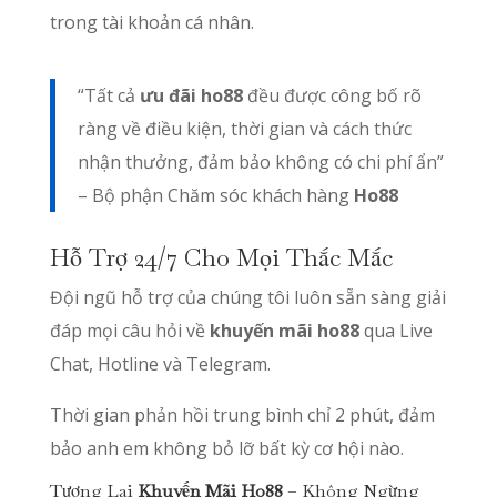
trong tài khoản cá nhân.
“Tất cả
ưu đãi ho88
đều được công bố rõ
ràng về điều kiện, thời gian và cách thức
nhận thưởng, đảm bảo không có chi phí ẩn”
– Bộ phận Chăm sóc khách hàng
Ho88
Hỗ Trợ 24/7 Cho Mọi Thắc Mắc
Đội ngũ hỗ trợ của chúng tôi luôn sẵn sàng giải
đáp mọi câu hỏi về
khuyến mãi ho88
qua Live
Chat, Hotline và Telegram.
Thời gian phản hồi trung bình chỉ 2 phút, đảm
bảo anh em không bỏ lỡ bất kỳ cơ hội nào.
Tương Lai
Khuyến Mãi Ho88
– Không Ngừng