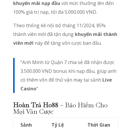
khuyến mãi nạp đầu
với mức thưởng lên đến
100% giá trị nạp, tối đa 5.000.000 VND.
Theo thống kê nội bộ tháng 11/2024, 85%
thành viên mới đã tận dụng
khuyến mãi thành
viên mới
này để tăng vốn cược ban đầu.
“Anh Minh từ Quận 7 chia sẻ đã nhận được
3.500.000 VND bonus khi nạp đầu, giúp anh
có thêm vốn để thử vận may tại sảnh
Live
Casino
“
Hoàn Trả Ho88
– Bảo Hiểm Cho
Mọi Ván Cược
Sảnh
Tỷ Lệ
Thời Gian