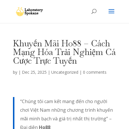
Khuyến Mãi Ho88 – Cách
Mạng Hóa Trải Nghiệm Cá
Cược Trực Tuyến
by
|
Dec 25, 2025
|
Uncategorized
|
0 comments
“Chúng tôi cam kết mang đến cho người
chơi Việt Nam những chương trình khuyến
mãi minh bạch và giá trị nhất thị trường” –
Đại diện
Ho88