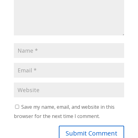
Save my name, email, and website in this
browser for the next time I comment.