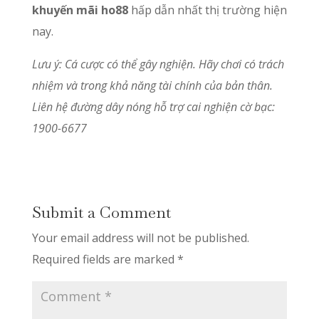
khuyến mãi ho88
hấp dẫn nhất thị trường hiện
nay.
Lưu ý: Cá cược có thể gây nghiện. Hãy chơi có trách
nhiệm và trong khả năng tài chính của bản thân.
Liên hệ đường dây nóng hỗ trợ cai nghiện cờ bạc:
1900-6677
Submit a Comment
Your email address will not be published.
Required fields are marked
*